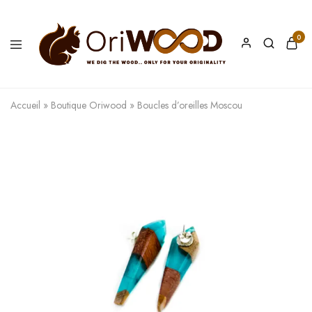
0
Oriwood
We
Dig
The
Accueil
»
Boutique Oriwood
»
Boucles d’oreilles Moscou
Wood