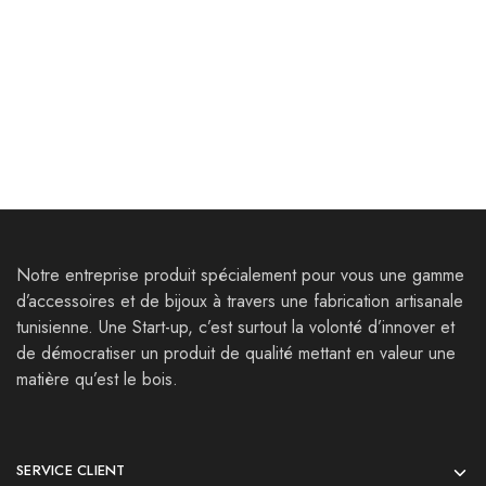
Bijoux
Bijoux
Bracelets Matmata
Bracelets Ruspae
25,000
Dt
35,000
Dt
35,000
Dt
Notre entreprise produit spécialement pour vous une gamme
d’accessoires et de bijoux à travers une fabrication artisanale
tunisienne. Une Start-up, c’est surtout la volonté d’innover et
de démocratiser un produit de qualité mettant en valeur une
matière qu’est le bois.
SERVICE CLIENT