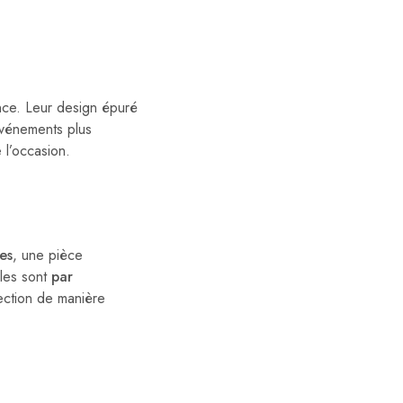
gance. Leur design épuré
événements plus
 l’occasion.
es
, une pièce
lles sont
par
ection de manière