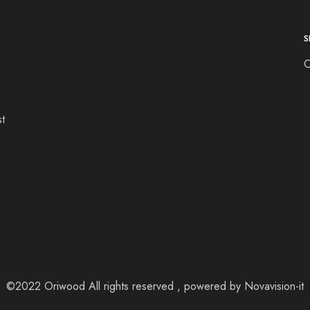
S
st
©2022 Oriwood All rights reserved , powered by
Novavision-it