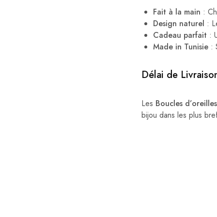
Fait à la main
: Cha
Design naturel
: L
Cadeau parfait
: U
Made in Tunisie
: 
Délai de Livraiso
Les
Boucles d’oreille
bijou dans les plus bref