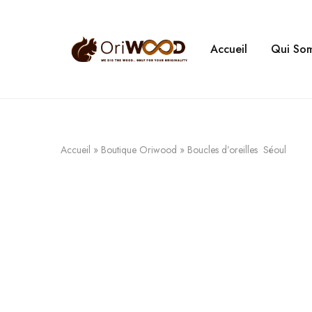
Accueil
Qui So
Oriwood
We
Dig
The
Wood
Accueil
»
Boutique Oriwood
»
Boucles d’oreilles Séoul