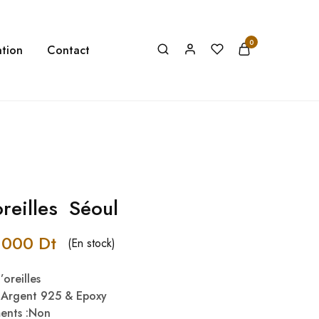
0
tion
Contact
oreilles Séoul
,000
Dt
(En stock)
oreilles
& Argent 925 & Epoxy
ments :Non