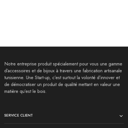
Boucles d’oreilles Thugga
Bracelet Nepte
25,000
Dt
42,000
Dt
32,000
Dt
Notre entreprise produit spécialement pour vous une gamme
d’accessoires et de bijoux à travers une fabrication artisanale
tunisienne. Une Start-up, c’est surtout la volonté d’innover et
de démocratiser un produit de qualité mettant en valeur une
matière qu’est le bois.
SERVICE CLIENT