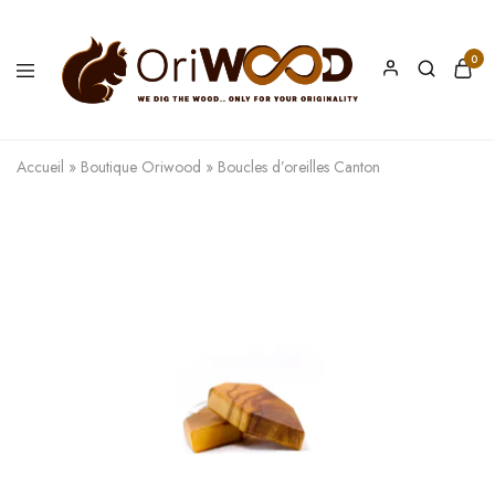
0
Oriwood
We
Dig
The
Accueil
»
Boutique Oriwood
»
Boucles d’oreilles Canton
Wood