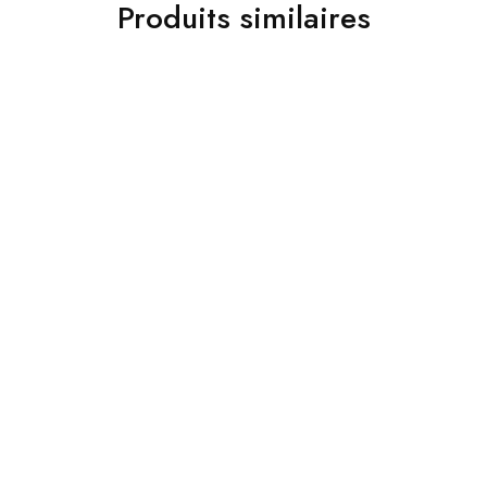
Produits similaires
Bijoux
Bijoux
Boucles d’oreilles Tamerza
Parure Capsa
35,000
Dt
85,000
Dt
120,000
Dt