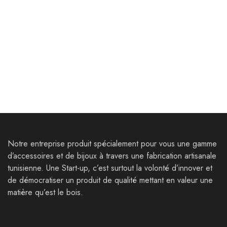
Bijoux
Bijoux
Bracelet Nepte
Bracelets Thala
42,000
Dt
30,000
Dt
39,000
Dt
Notre entreprise produit spécialement pour vous une gamme
d’accessoires et de bijoux à travers une fabrication artisanale
tunisienne. Une Start-up, c’est surtout la volonté d’innover et
de démocratiser un produit de qualité mettant en valeur une
matière qu’est le bois.