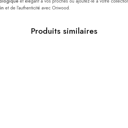
cologique
et élégant à vos proches ou ajoutez-le à votre collecti
in
et de l’authenticité avec Oriwood.
Produits similaires