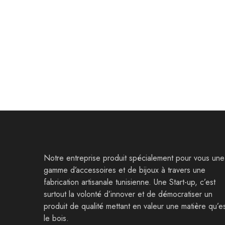
Boucles d’oreilles Thugga
Bracelet
25,000
Dt
32,000
Dt
39,000
D
Notre entreprise produit spécialement pour vous une
gamme d’accessoires et de bijoux à travers une
fabrication artisanale tunisienne. Une Start-up, c’est
surtout la volonté d’innover et de démocratiser un
produit de qualité mettant en valeur une matière qu’e
le bois.