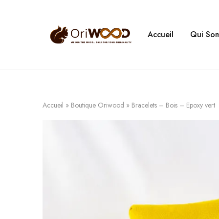
Accueil
Qui So
Oriwood
We
Dig
The
Wood
Accueil
»
Boutique Oriwood
»
Bracelets – Bois – Epoxy vert