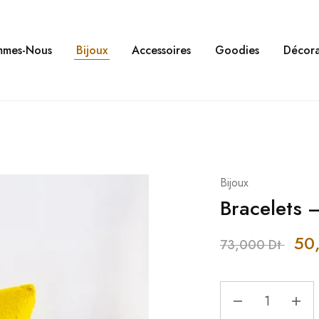
mmes-Nous
Bijoux
Accessoires
Goodies
Décora
Bijoux
Bracelets 
50
73,000
Dt