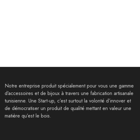
Bijoux
Bijoux
Bracelets Ruspae
Boucles d’oreilles
Thysdrus
35,000
Dt
25,000
Dt
33,000
Dt
Notre entreprise produit spécialement pour vous une gamme
d’accessoires et de bijoux à travers une fabrication artisanale
tunisienne. Une Start-up, c’est surtout la volonté d’innover et
de démocratiser un produit de qualité mettant en valeur une
matière qu’est le bois.