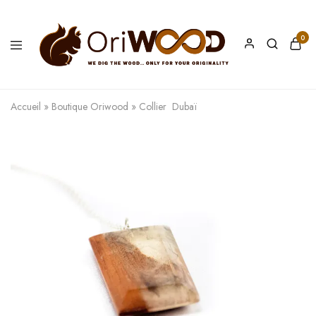
0
Oriwood
We
Dig
The
Accueil
»
Boutique Oriwood
»
Collier Dubaï
Wood