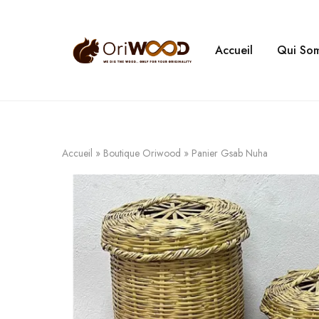
Accueil
Qui So
Oriwood
We
Dig
The
Wood
Accueil
»
Boutique Oriwood
»
Panier Gsab Nuha