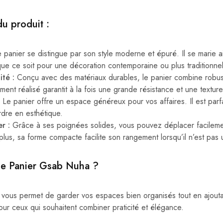
du produit :
panier se distingue par son style moderne et épuré. Il se marie a
 que ce soit pour une décoration contemporaine ou plus traditionnel
té :
Conçu avec des matériaux durables, le panier combine robus
ent réalisé garantit à la fois une grande résistance et une textur
Le panier offre un espace généreux pour vos affaires. Il est parfa
dre en esthétique.
r :
Grâce à ses poignées solides, vous pouvez déplacer facilemen
plus, sa forme compacte facilite son rangement lorsqu’il n’est pas ut
 le Panier Gsab Nuha ?
vous permet de garder vos espaces bien organisés tout en ajout
 pour ceux qui souhaitent combiner praticité et élégance.