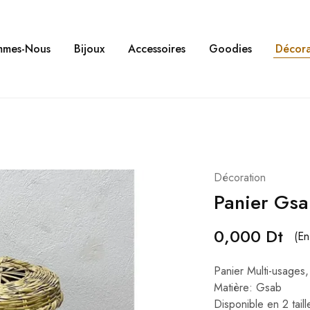
mmes-Nous
Bijoux
Accessoires
Goodies
Décora
Décoration
Panier Gs
0,000
Dt
(En
Panier Multi-usages, 
Matière: Gsab
Disponible en 2 tai