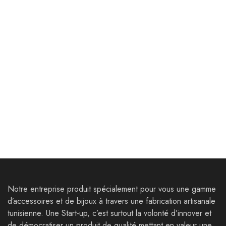
Décoration
Décoration
Sous-tasse Numidia- Sous-
Planche hexagone – Bois
tasse Bois epoxy
acajou – Résine Epoxy
10,000
Dt
96,000
Dt
110,000
Dt
Notre entreprise produit spécialement pour vous une gamme
d’accessoires et de bijoux à travers une fabrication artisanale
tunisienne. Une Start-up, c’est surtout la volonté d’innover et
de démocratiser un produit de qualité mettant en valeur une