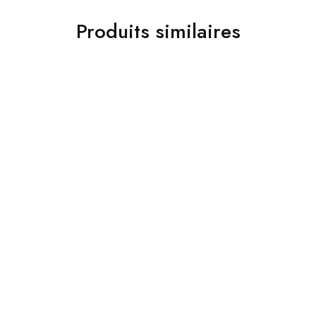
Produits similaires
Décoration
Décoration
Sous-tasse Bois et Epoxy
Sous de verres – Sous
tasses en bois
9,600
Dt
5,000
Dt