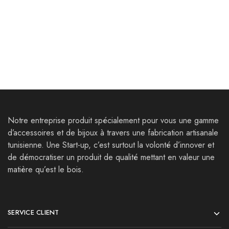
Parure Gigthis
Boucles d’oreilles
Thysdrus
85,000
Dt
120,000
Dt
25,000
Dt
33,000
Dt
Notre entreprise produit spécialement pour vous une gamme
d’accessoires et de bijoux à travers une fabrication artisanale
tunisienne. Une Start-up, c’est surtout la volonté d’innover et
de démocratiser un produit de qualité mettant en valeur une
matière qu’est le bois.
SERVICE CLIENT