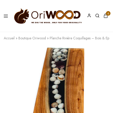
0
Oriwood
We
Dig
The
Accueil
»
Boutique Oriwood
»
Planche Rivière Coquillages – Bois & Epox
Wood