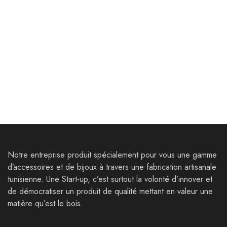
Décoration
Décoration
Sous-tasse
Planche demi rivière –
Bois Poire – Résine Epoxy
9,500
Dt
98,000
Dt
126,000
Dt
Notre entreprise produit spécialement pour vous une gamme
d’accessoires et de bijoux à travers une fabrication artisanale
tunisienne. Une Start-up, c’est surtout la volonté d’innover et
de démocratiser un produit de qualité mettant en valeur une
matière qu’est le bois.