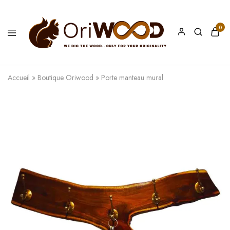
0
Oriwood
We
Dig
The
Accueil
»
Boutique Oriwood
»
Porte manteau mural
Wood