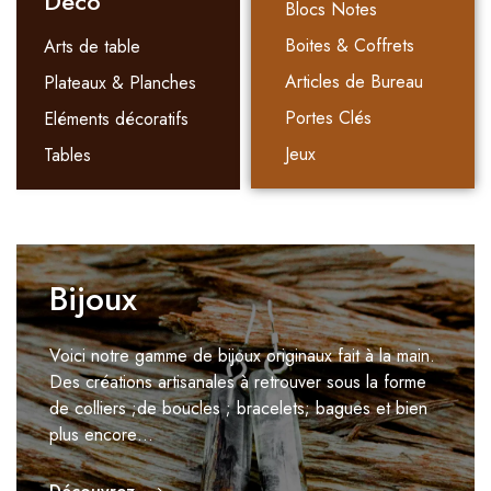
Déco
Blocs Notes
Boites & Coffrets
Arts de table
Articles de Bureau
Plateaux & Planches
Portes Clés
Eléments décoratifs
Jeux
Tables
Bijoux
Voici notre gamme de bijoux originaux fait à la main.
Des créations artisanales à retrouver sous la forme
de colliers ;de boucles ; bracelets; bagues et bien
plus encore…