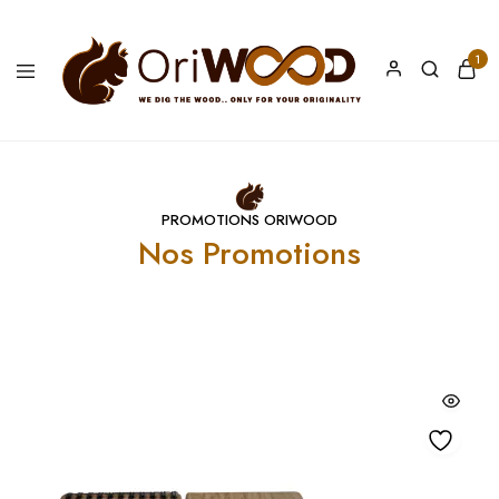
1
Oriwood
We
Dig
The
Wood
PROMOTIONS ORIWOOD
Nos Promotions