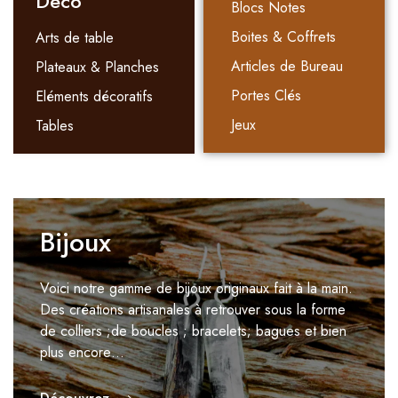
Déco
Blocs Notes
Boites & Coffrets
Arts de table
Articles de Bureau
Plateaux & Planches
Portes Clés
Eléments décoratifs
Jeux
Tables
Bijoux
Voici notre gamme de bijoux originaux fait à la main.
Des créations artisanales à retrouver sous la forme
de colliers ;de boucles ; bracelets; bagues et bien
plus encore…