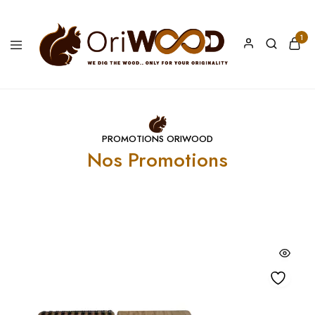
1
Oriwood
We
Dig
The
Wood
PROMOTIONS ORIWOOD
Nos Promotions