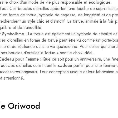
ites le choix d’un mode de vie plus responsable et
écologique
.
tes
: Ces boucles d’oreilles apportent une touche de sophisticatio
n en forme de tortue, symbole de sagesse, de longévité et de prote
 recherchent un style
chic
et distinctif. La tortue, animale à la fois pa
ilibre et de tranquillité.
et Symbolisme
: La tortue est également un symbole de stabilité e
les d’oreilles en forme de tortue peut être vu comme un porte-bo
lme et de résilience dans la vie quotidienne. Pour celles qui cherc
, nos boucles d’oreilles « Tortue » sont le choix idéal.
 Cadeau pour Femme
: Que ce soit pour un anniversaire, une fêt
s boucles d’oreilles constituent le
cadeau
parfait pour une femme q
 accessoires originaux. Leur conception unique et leur fabrication a
t attentionné.
de Oriwood