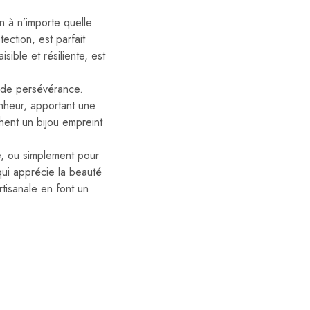
n à n’importe quelle
ction, est parfait
isible et résiliente, est
t de persévérance.
nheur, apportant une
hent un bijou empreint
e, ou simplement pour
ui apprécie la beauté
rtisanale en font un