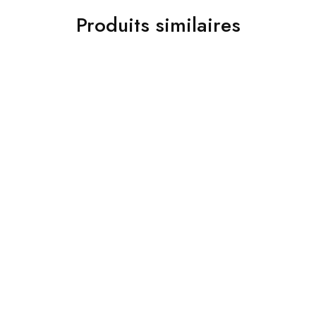
Produits similaires
Bijoux
usuros
Bracelets Aggar