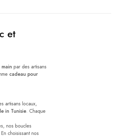
c et
a main
par des artisans
comme
cadeau pour
 artisans locaux,
e in Tunisie
. Chaque
s, nos boucles
 En choisissant nos