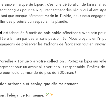
ne simple marque de bijoux ; c’est une célébration de l’artisanat a
sont conçues pour ceux qui recherchent des bijoux qui allient style,
n tant que marque fièrement
made in Tunisie
, nous nous engageon
offrir des produits qui respectent la planète.
d
est fabriquée à partir de
bois noble
sélectionné avec soin pour
vaillée à la main par des artisans passionnés. Nous croyons en l’imp
ngageons de préserver les traditions de fabrication tout en innov
.
’oreilles « Tortue » à votre collection
. Portez un bijou qui reflèt
agement pour un avenir plus vert et plus responsable. Profitez de 
te
pour toute commande de plus de 300dinars !
ction artisanale et écologique dès maintenant
.
is, l’élégance tunisienne.