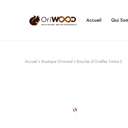
Accueil
Qui So
Oriwood
We
Dig
The
Wood
Accueil
»
Boutique Oriwood
»
Boucles d’Oreilles Tortue 2