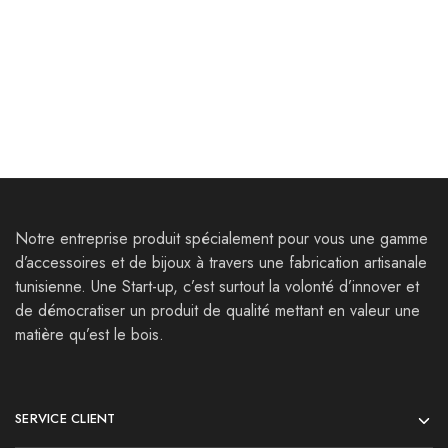
Bijoux
Bijoux
Parures Thysdrus
Parure Thelepte
65,000
Dt
80,000
Dt
121,000
Dt
Notre entreprise produit spécialement pour vous une gamme
d’accessoires et de bijoux à travers une fabrication artisanale
tunisienne. Une Start-up, c’est surtout la volonté d’innover et
de démocratiser un produit de qualité mettant en valeur une
matière qu’est le bois.
SERVICE CLIENT