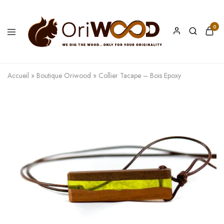
0
Oriwood
We
Dig
The
Accueil
»
Boutique Oriwood
»
Collier Tacape – Bois Epoxy
Wood