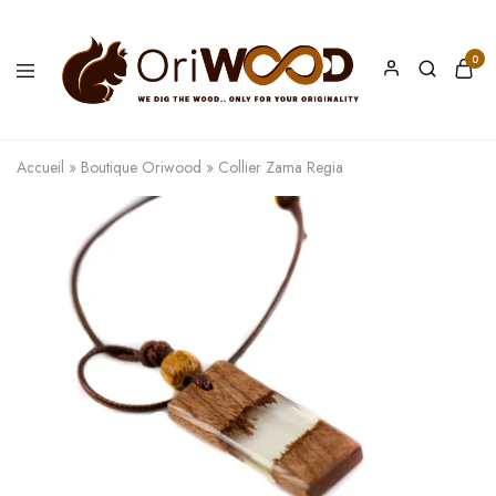
0
Oriwood
We
Dig
The
Accueil
»
Boutique Oriwood
»
Collier Zama Regia
Wood