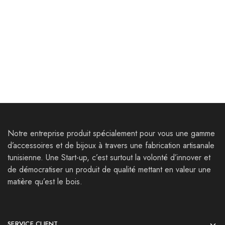
Bijoux
Bijoux
Parure Thelepte
Collier Ziqua
80,000
Dt
59,000
Dt
121,000
Dt
73,000
Dt
Notre entreprise produit spécialement pour vous une gamme
d’accessoires et de bijoux à travers une fabrication artisanale
tunisienne. Une Start-up, c’est surtout la volonté d’innover et
de démocratiser un produit de qualité mettant en valeur une
matière qu’est le bois.
SERVICE CLIENT