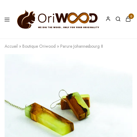
0
Oriwood
We
Dig
The
Accueil
»
Boutique Oriwood
»
Parure Johannesbourg Ⅱ
Wood