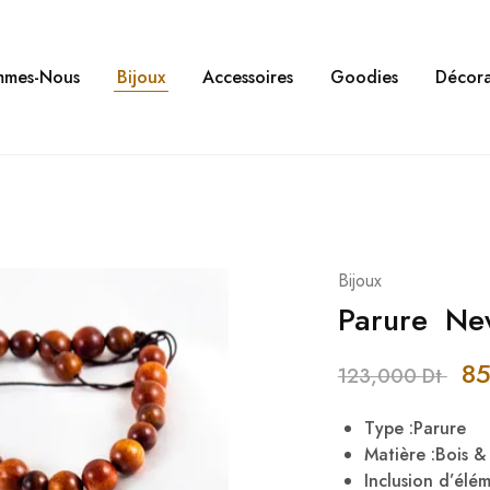
mmes-Nous
Bijoux
Accessoires
Goodies
Décora
Bijoux
Parure Ne
8
123,000
Dt
Type :Parure
Matière :Bois 
Inclusion d’élé