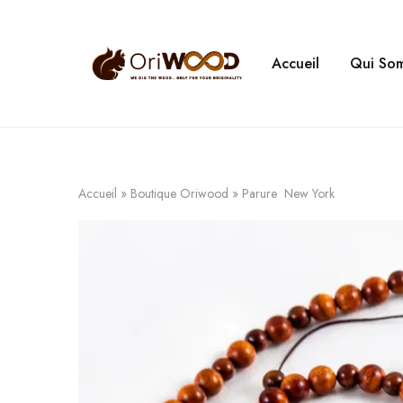
Accueil
Qui So
Oriwood
We
Dig
The
Wood
Accueil
»
Boutique Oriwood
»
Parure New York