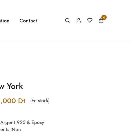
0
tion
Contact
w York
5,000
Dt
(En stock)
& Argent 925 & Epoxy
ments :Non