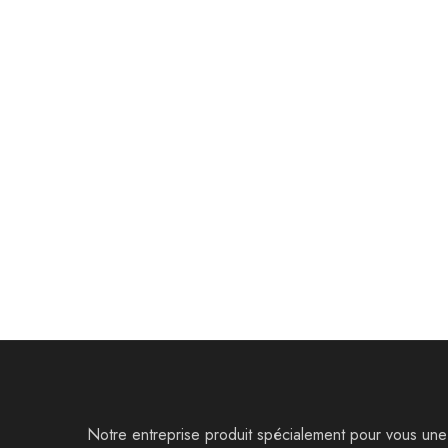
Bijoux
Bijoux
Parure Ziqua
Parure T
89,000
Dt
126,000
Dt
121,000
D
Notre entreprise produit spécialement pour vous une