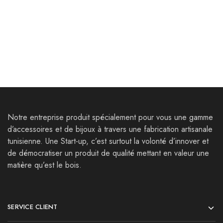
Parures Vaga Ⅰ
Bracelets Tacape
72,000
Dt
25,000
Dt
39,000
Dt
Notre entreprise produit spécialement pour vous une gamme
d’accessoires et de bijoux à travers une fabrication artisanale
tunisienne. Une Start-up, c’est surtout la volonté d’innover et
de démocratiser un produit de qualité mettant en valeur une
matière qu’est le bois.
SERVICE CLIENT