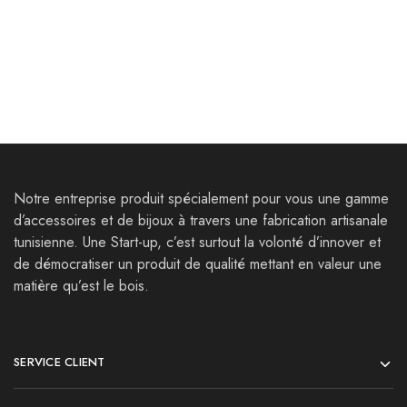
acajou – Résine Epoxy
iroko – Résine Epoxy
96,000
Dt
144,000
Dt
110,000
Dt
168,000
Dt
Notre entreprise produit spécialement pour vous une gamme
d’accessoires et de bijoux à travers une fabrication artisanale
tunisienne. Une Start-up, c’est surtout la volonté d’innover et
de démocratiser un produit de qualité mettant en valeur une
matière qu’est le bois.
SERVICE CLIENT