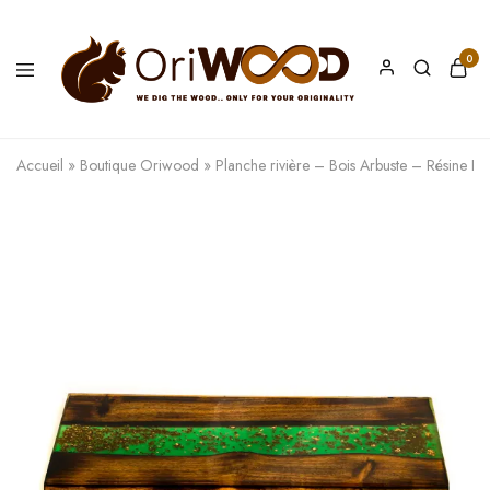
0
Oriwood
We
Dig
The
Accueil
»
Boutique Oriwood
»
Planche rivière – Bois Arbuste – Résine Ep
Wood