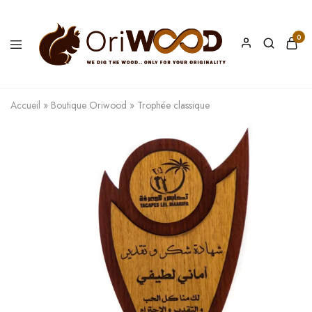
0
Oriwood
We
Dig
The
Accueil
»
Boutique Oriwood
»
Trophée classique
Wood