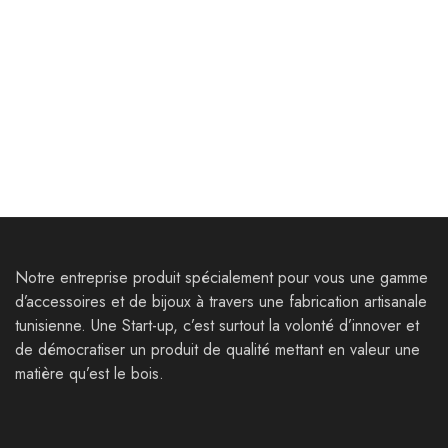
Goodies
Goodies
Marqueur de page
Support PC Démontable
10,000
Dt
72,000
Dt
75,000
Dt
Notre entreprise produit spécialement pour vous une gamme
d’accessoires et de bijoux à travers une fabrication artisanale
tunisienne. Une Start-up, c’est surtout la volonté d’innover et
de démocratiser un produit de qualité mettant en valeur une
matière qu’est le bois.