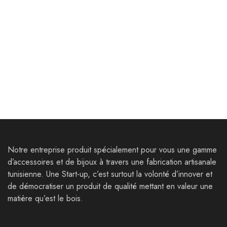
Bijoux
Bijoux
Boucles d’oreilles
Parure Gigthis
Thysdrus
85,000
Dt
120,000
Dt
25,000
Dt
33,000
Dt
Notre entreprise produit spécialement pour vous une gamme
d’accessoires et de bijoux à travers une fabrication artisanale
tunisienne. Une Start-up, c’est surtout la volonté d’innover et
de démocratiser un produit de qualité mettant en valeur une
matière qu’est le bois.