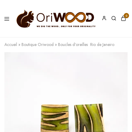
0
Oriwood
We
Dig
The
Accueil
»
Boutique Oriwood
»
Boucles d’oreilles Rio de Janeiro
Wood