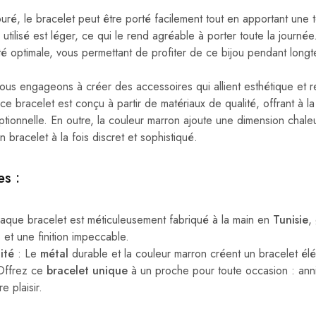
ré, le bracelet peut être porté facilement tout en apportant une t
l utilisé est léger, ce qui le rend agréable à porter toute la journé
té optimale, vous permettant de profiter de ce bijou pendant long
us engageons à créer des accessoires qui allient esthétique et 
 ce bracelet est conçu à partir de matériaux de qualité, offrant à l
ptionnelle. En outre, la couleur marron ajoute une dimension chale
 bracelet à la fois discret et sophistiqué.
es
:
aque bracelet est méticuleusement fabriqué à la main en
Tunisie
,
s et une finition impeccable.
ité
: Le
métal
durable et la couleur marron créent un bracelet élé
Offrez ce
bracelet unique
à un proche pour toute occasion : anniv
e plaisir.