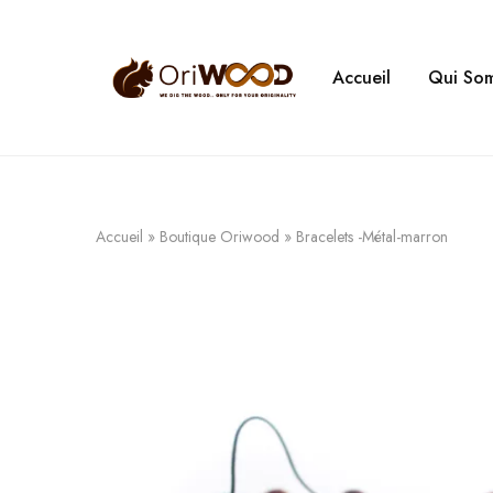
Accueil
Qui So
Oriwood
We
Dig
The
Wood
Accueil
»
Boutique Oriwood
»
Bracelets -Métal-marron