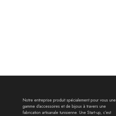
Bijoux
Bijoux
Boucles d’oreilles Thibicaae
Boucles d
35,000
Dt
58,000
Dt
55,000
D
Notre entreprise produit spécialement pour vous une
gamme d’accessoires et de bijoux à travers une
fabrication artisanale tunisienne. Une Start-up, c’est