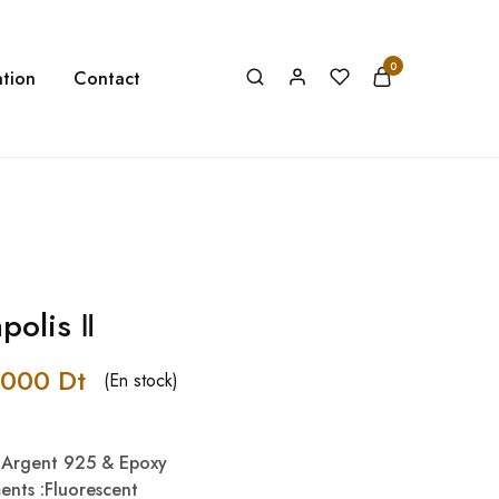
0
tion
Contact
polis Ⅱ
,000
Dt
(En stock)
& Argent 925 & Epoxy
ments :Fluorescent