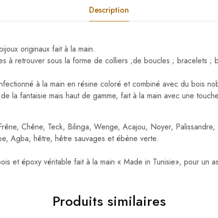
Description
joux originaux fait à la main.
es à retrouver sous la forme de colliers ;de boucles ; bracelets ; 
nfectionné à la main en résine
coloré et combiné avec du bois nob
 de la fantaisie mais haut de gamme, fait à la main avec une touch
 Frêne, Chêne, Teck, Bilinga, Wenge, Acajou, Noyer, Palissandre, 
e, Agba, hêtre, hêtre sauvages et ébène verte.
is et époxy véritable fait à la main « Made in Tunisie», pour un a
Produits similaires