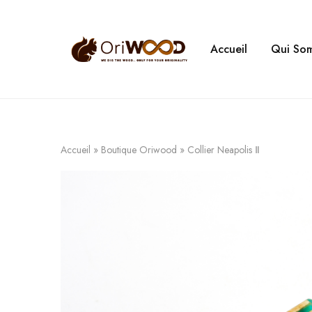
Accueil
Qui So
Oriwood
We
Dig
The
Wood
Accueil
»
Boutique Oriwood
»
Collier Neapolis Ⅱ