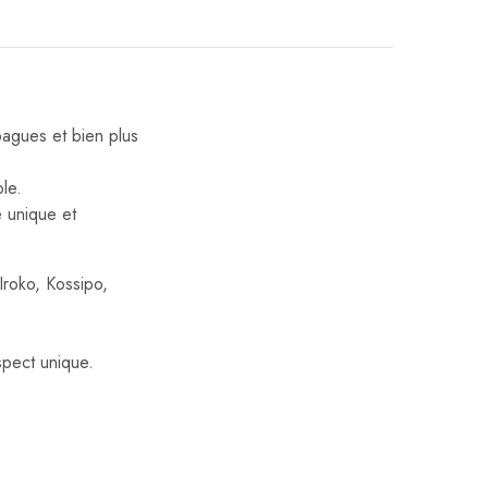
bagues et bien plus
le.
e unique et
Iroko, Kossipo,
spect unique.