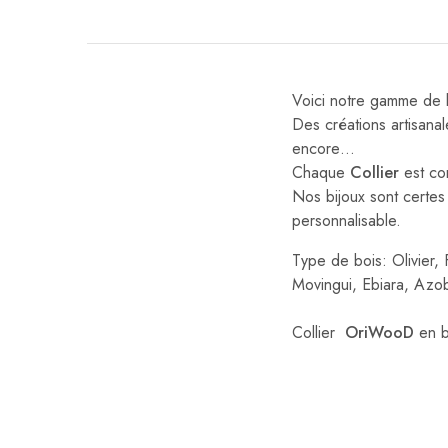
Voici notre gamme de bi
Des créations artisanal
encore…
Chaque
Collier
est co
Nos bijoux sont certes
personnalisable.
Type de bois: Olivier,
Movingui, Ebiara, Azob
Collier
OriWooD
en bo