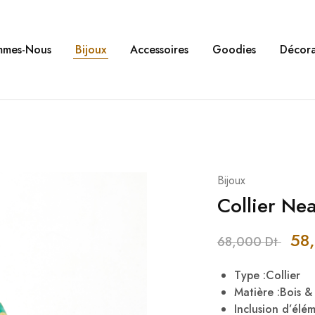
mmes-Nous
Bijoux
Accessoires
Goodies
Décora
Bijoux
Collier Nea
58
68,000
Dt
Type :Collier
Matière :Bois 
Inclusion d’élé