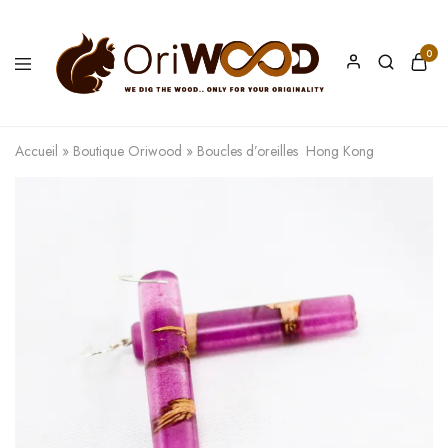
0
Oriwood
We
Dig
The
Accueil
»
Boutique Oriwood
»
Boucles d’oreilles Hong Kong
Wood