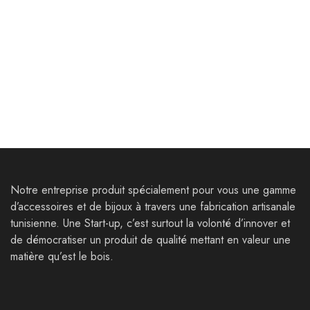
Bijoux
Bijoux
Boucles d’oreilles Turris
Collier Thysdrus
Tamallen
30,000
Dt
35,000
Dt
18,000
Dt
Notre entreprise produit spécialement pour vous une gamme
d’accessoires et de bijoux à travers une fabrication artisanale
tunisienne. Une Start-up, c’est surtout la volonté d’innover et
de démocratiser un produit de qualité mettant en valeur une
matière qu’est le bois.